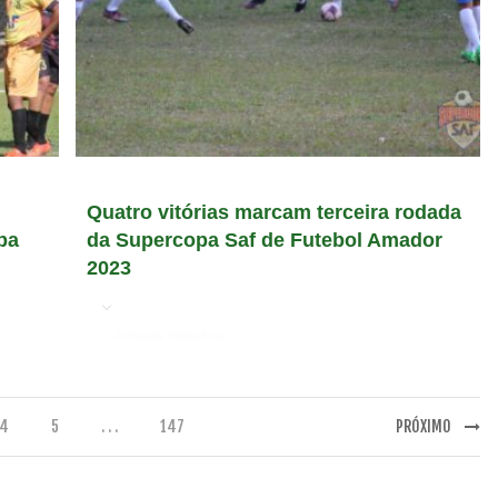
Quatro vitórias marcam terceira rodada
pa
da Supercopa Saf de Futebol Amador
2023
em
Jornada Interativa
4
5
. . .
147
PRÓXIMO